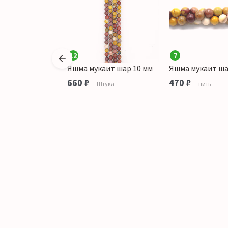
12
7
аит галтовка
Яшма мукаит шар 10 мм
Яшма мукаит ша
грань
660 ₽
470 ₽
Штука
нить
аличии