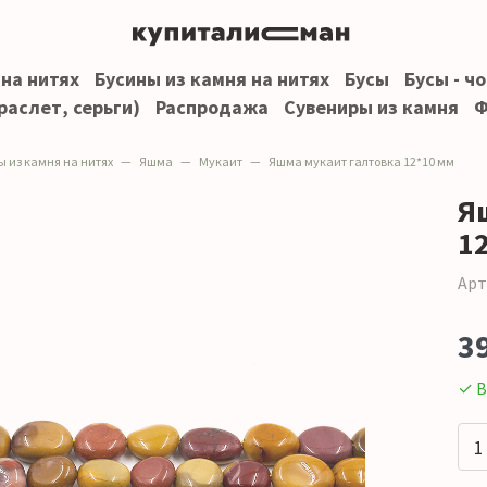
 на нитях
Бусины из камня на нитях
Бусы
Бусы - ч
раслет, серьги)
Распродажа
Сувениры из камня
Ф
ы из камня на нитях
Яшма
Мукаит
Яшма мукаит галтовка 12*10 мм
Я
1
Арт
3
✓ В