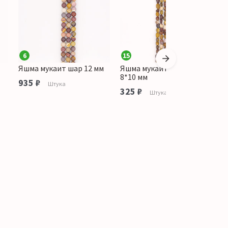
6
15
1
Яшма мукаит шар 12 мм
Яшма мукаит галтовка
Я
8*10 мм
8
935 ₽
Штука
325 ₽
7
Штука