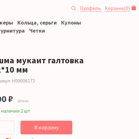
Профиль
Корзина
(
0
)
океры
Кольца, серьги
Кулоны
урнитура
Четки
шма мукаит галтовка
2*10 мм
икул: Н00006172
90 ₽
Штука
 наличии 2 шт
В корзину