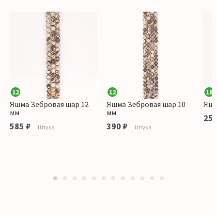
12
12
18
Яшма Зебровая шар 12
Яшма Зебровая шар 10
Яшм
мм
мм
250
585 ₽
390 ₽
Штука
Штука
1
2
3
4
5
6
7
8
9
10
11
12