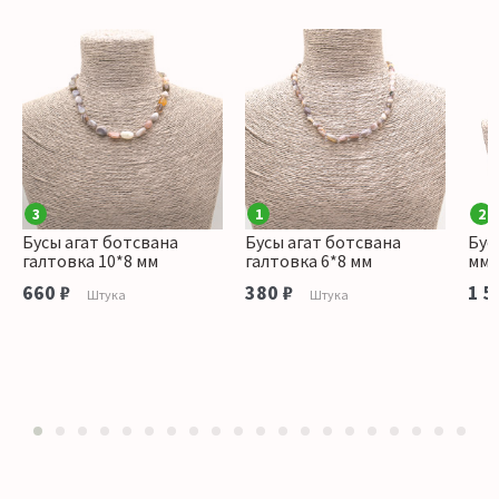
3
1
2
Бусы агат ботсвана
Бусы агат ботсвана
Бус
галтовка 10*8 мм
галтовка 6*8 мм
мм 
660 ₽
380 ₽
1 5
Штука
Штука
1
2
3
4
5
6
7
8
9
10
11
12
13
14
15
16
17
18
19
20