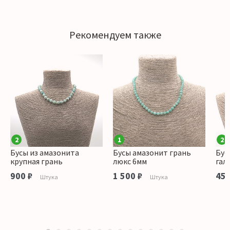
Рекомендуем также
2
1
2
Бусы из амазонита
Бусы амазонит грань
Бус
крупная грань
люкс 6мм
гал
900 ₽
1 500 ₽
450
Штука
Штука