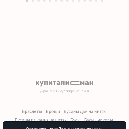
1
2
3
4
5
6
7
8
9
10
11
12
13
14
украшения и сувениры из камня
Браслеты
Броши
Бусины Дзи на нитях
Бусины из камня на нитях
Бусы
Бусы - чокеры
Кольца, серьги
Кулоны
Наборы (бусы, браслет, серьги)
Оставаясь на сайте, вы соглашаетесь