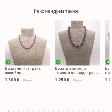
Рекомендуем также
1
1
3
Бусы аметист грань
Бусы из аметиста
Бус
люкс 6мм
темного цилиндр грань
цил
1 300 ₽
1 250 ₽
1 1
Штука
Штука