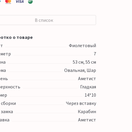
В список
отко о товаре
ет
Фиолетовый
аметр
7
ина
53 см, 55 см
рма
Овальная, Шар
ень
Аметист
ерхность
Гладкая
мер
14*10
 сборки
Через вставку
 замка
Карабин
авка
Аметист