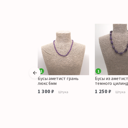
1
1
аметиста
Бусы аметист грань
Бусы из аметис
круглая 14 мм
люкс 6мм
темного цилинд
1 300 ₽
1 250 ₽
тука
Штука
Штука