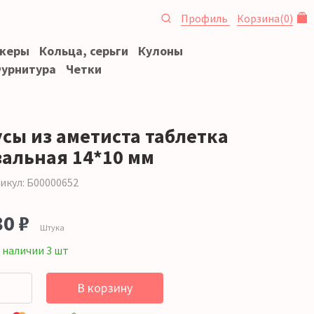
Профиль
Корзина
(
0
)
океры
Кольца, серьги
Кулоны
урнитура
Четки
усы из аметиста таблетка
вальная 14*10 мм
икул: Б00000652
80 ₽
Штука
 наличии 3 шт
В корзину