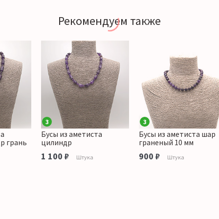
Рекомендуем также
3
3
та
Бусы из аметиста
Бусы из аметиста шар
р грань
цилиндр
граненый 10 мм
1 100 ₽
900 ₽
Штука
Штука