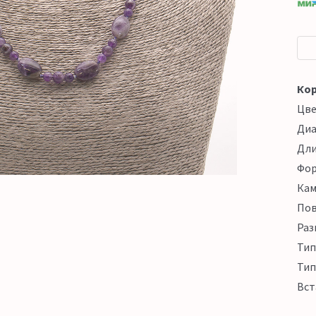
Кор
Цв
Ди
Дл
Фо
Кам
Пов
Раз
Тип
Тип
Вст