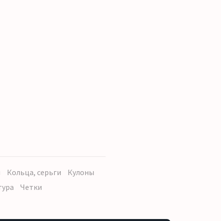
ы
Кольца, серьги
Кулоны
тура
Четки