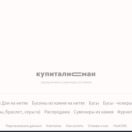
украшения и сувениры из камня
 Дзи на нитях
Бусины из камня на нитях
Бусы
Бусы - чокер
ы, браслет, серьги)
Распродажа
Сувениры из камня
Фурни
Персональные данные
Контакты
Как купить
Отзывы о нас
HostCMS