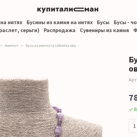
 на нитях
Бусины из камня на нитях
Бусы
Бусы - ч
раслет, серьги)
Распродажа
Сувениры из камня
Ф
Аметист
Бусы из аметиста таблетка овальная 14*10 мм
Б
о
Арт
7
✓ В