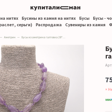
 на нитях
Бусины из камня на нитях
Бусы
Бусы - ч
раслет, серьги)
Распродажа
Сувениры из камня
Ф
Аметрин
Бусы из аметрина галтовка 28*13 мм
Б
г
Арт
7
× Н