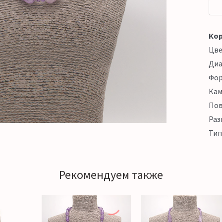
Кор
Цв
Ди
Фо
Кам
Пов
Раз
Тип
Рекомендуем также