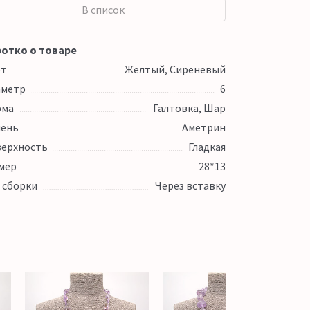
В список
отко о товаре
ет
Желтый, Сиреневый
аметр
6
рма
Галтовка, Шар
ень
Аметрин
ерхность
Гладкая
мер
28*13
 сборки
Через вставку