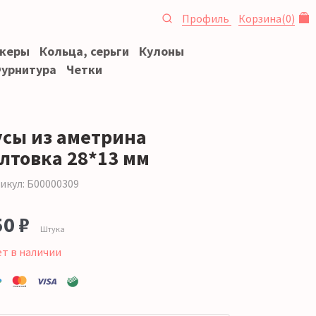
Профиль
Корзина
(
0
)
океры
Кольца, серьги
Кулоны
урнитура
Четки
усы из аметрина
алтовка 28*13 мм
икул: Б00000309
50 ₽
Штука
ет в наличии