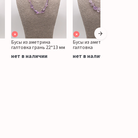
×
×
Бусы из аметрина
Бусы из аметрина
Б
галтовка грань 22*13 мм
галтовка
г
нет в наличии
нет в наличии
н