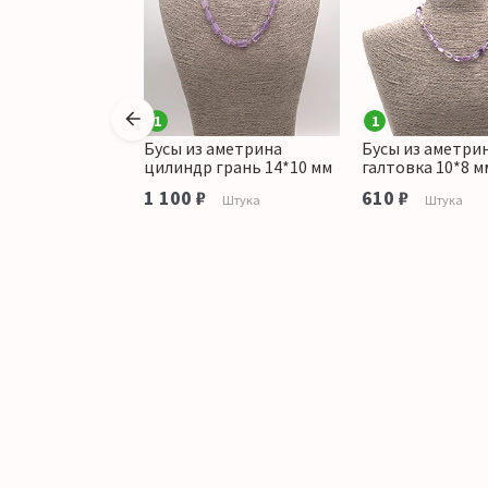
1
1
аметрина
Бусы из аметрина
Бусы из аметри
 грань 26*18 мм
цилиндр грань 14*10 мм
галтовка 10*8 м
аличии
1 100 ₽
610 ₽
Штука
Штука