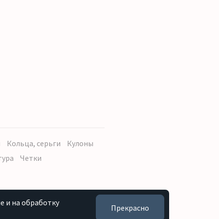
ы
Кольца, серьги
Кулоны
тура
Четки
e и на обработку
Прекрасно