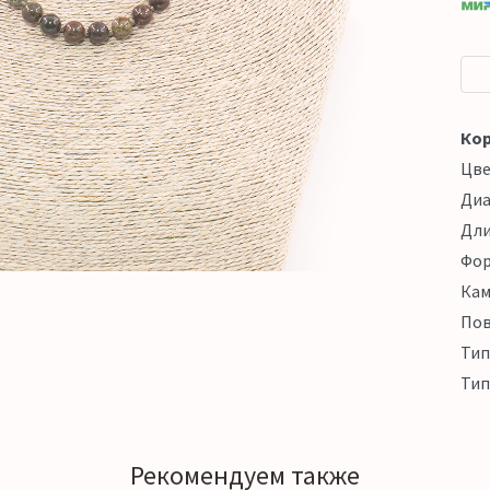
Кор
Цв
Ди
Дл
Фо
Кам
Пов
Тип
Тип
Рекомендуем также