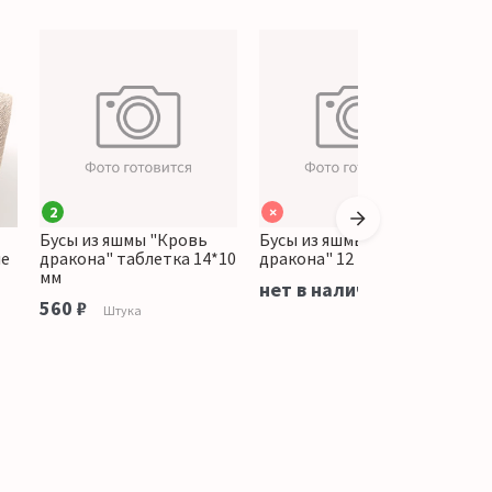
2
×
Бусы из яшмы "Кровь
Бусы из яшмы "Кровь
Б
ие
дракона" таблетка 14*10
дракона" 12 мм
д
мм
нет в наличии
н
560 ₽
Штука