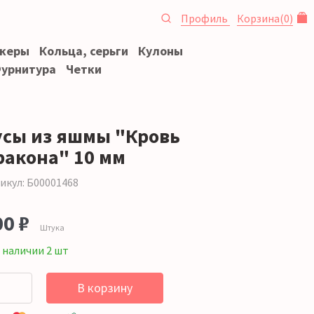
Профиль
Корзина
(
0
)
океры
Кольца, серьги
Кулоны
урнитура
Четки
усы из яшмы "Кровь
ракона" 10 мм
икул: Б00001468
00 ₽
Штука
 наличии 2 шт
В корзину