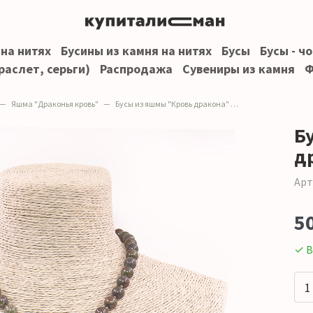
 на нитях
Бусины из камня на нитях
Бусы
Бусы - ч
раслет, серьги)
Распродажа
Сувениры из камня
Ф
Яшма "Драконья кровь"
Бусы из яшмы "Кровь дракона" 10 мм
Б
д
Арт
5
✓ В