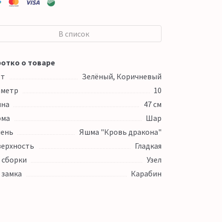
В список
отко о товаре
ет
Зелёный, Коричневый
аметр
10
ина
47 см
рма
Шар
ень
Яшма "Кровь дракона"
ерхность
Гладкая
 сборки
Узел
 замка
Карабин