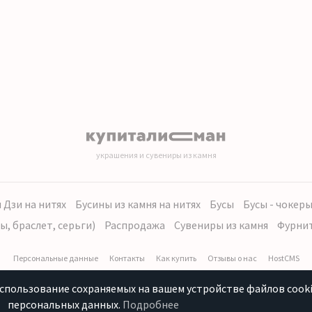
украшения и сувениры из камня
 Дзи на нитях
Бусины из камня на нитях
Бусы
Бусы - чокер
ы, браслет, серьги)
Распродажа
Сувениры из камня
Фурни
Персональные данные
Контакты
Как купить
Отзывы о нас
HostCMS
использование сохраняемых на вашем устройстве файлов cooki
персональных данных.
Подробнее