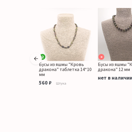
2
×
яшмы "Кровь
Бусы из яшмы "Кровь
Бусы из яшмы "
 на увеличение
дракона" таблетка 14*10
дракона" 12 мм
мм
аличии
нет в наличи
560 ₽
Штука