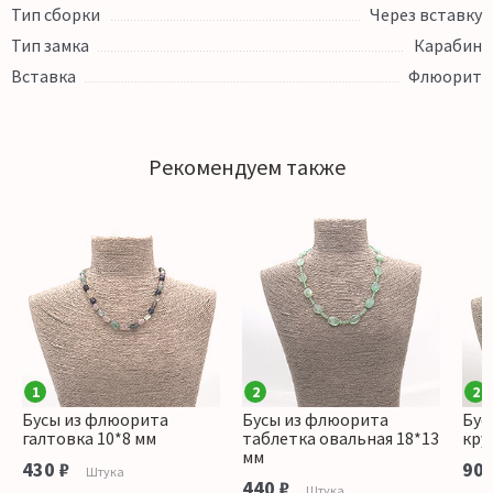
Тип сборки
Через вставку
Тип замка
Карабин
Вставка
Флюорит
Рекомендуем также
1
2
2
Бусы из флюорита
Бусы из флюорита
Бус
галтовка 10*8 мм
таблетка овальная 18*13
кру
мм
430 ₽
900
Штука
440 ₽
Штука