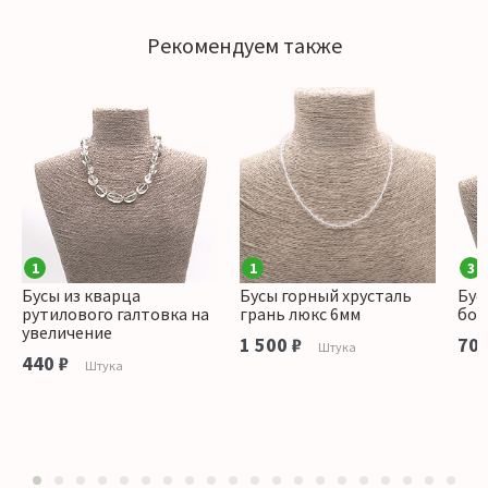
Рекомендуем также
1
1
3
Бусы из кварца
Бусы горный хрусталь
Бус
рутилового галтовка на
грань люкс 6мм
боч
увеличение
1 500 ₽
700
Штука
440 ₽
Штука