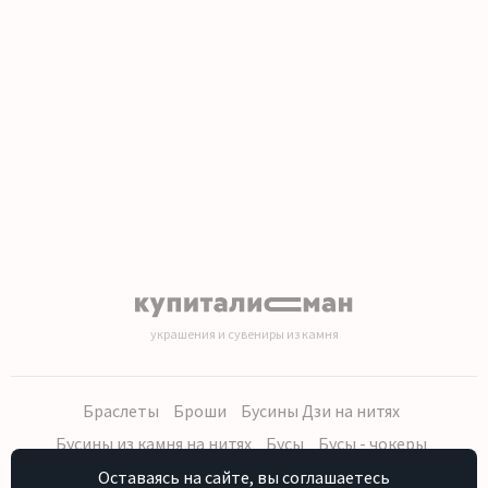
1
2
3
4
5
6
7
8
9
10
11
12
13
14
15
16
17
18
19
20
украшения и сувениры из камня
Браслеты
Броши
Бусины Дзи на нитях
Бусины из камня на нитях
Бусы
Бусы - чокеры
Кольца, серьги
Кулоны
Наборы (бусы, браслет, серьги)
Оставаясь на сайте, вы соглашаетесь