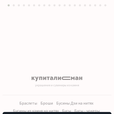
1
2
3
4
5
6
7
8
9
10
11
12
13
14
15
16
17
18
19
20
украшения и сувениры из камня
Браслеты
Броши
Бусины Дзи на нитях
Бусины из камня на нитях
Бусы
Бусы - чокеры