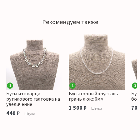
Рекомендуем также
1
1
3
Бусы из кварца
Бусы горный хрусталь
Бус
рутилового галтовка на
грань люкс 6мм
боч
увеличение
1 500 ₽
700
Штука
440 ₽
Штука