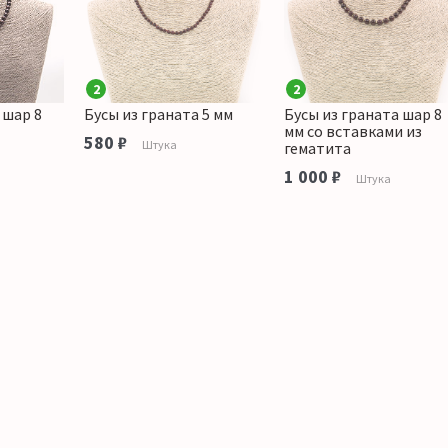
2
2
 шар 8
Бусы из граната 5 мм
Бусы из граната шар 8
мм со вставками из
580 ₽
Штука
гематита
1 000 ₽
Штука