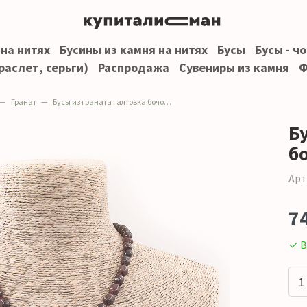
 на нитях
Бусины из камня на нитях
Бусы
Бусы - ч
раслет, серьги)
Распродажа
Сувениры из камня
Ф
Гранат
Бусы из граната галтовка бочонок 9*7мм
Б
б
Арт
7
✓ В