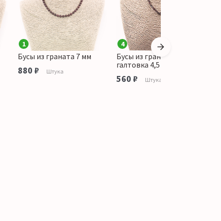
1
4
Бусы из граната 7 мм
Бусы из граната
Б
галтовка 4,5 мм
1
880 ₽
Штука
560 ₽
н
Штука