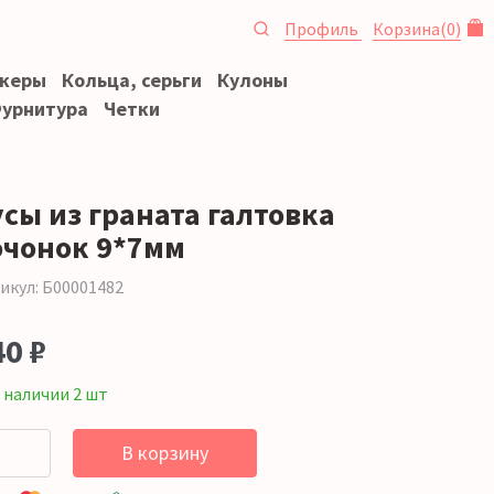
Профиль
Корзина
(
0
)
океры
Кольца, серьги
Кулоны
урнитура
Четки
усы из граната галтовка
очонок 9*7мм
икул: Б00001482
40 ₽
 наличии 2 шт
В корзину