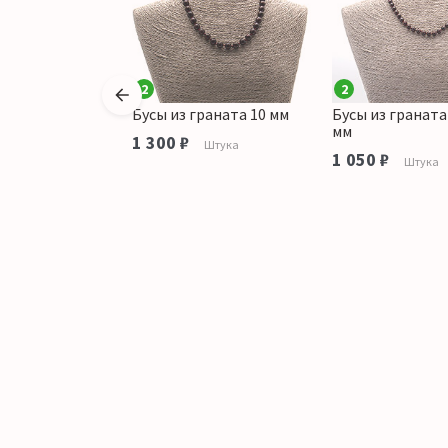
2
2
граната
Бусы из граната 10 мм
Бусы из граната
круглая 15*13
мм
1 300 ₽
Штука
1 050 ₽
Штука
аличии