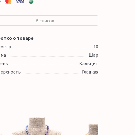
В список
отко о товаре
аметр
10
рма
Шар
ень
Кальцит
ерхность
Гладкая