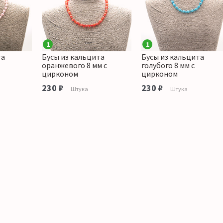
1
1
та
Бусы из кальцита
Бусы из кальцита
оранжевого 8 мм с
голубого 8 мм с
цирконом
цирконом
230 ₽
230 ₽
Штука
Штука