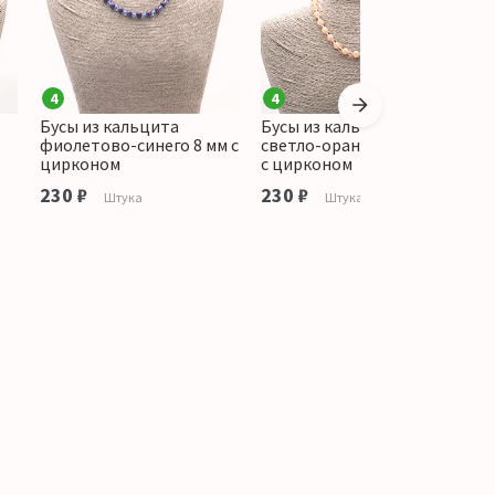
4
4
Бусы из кальцита
Бусы из кальцита
Б
фиолетово-синего 8 мм с
светло-оранжевого 8 мм
с
цирконом
с цирконом
ц
230 ₽
230 ₽
2
Штука
Штука