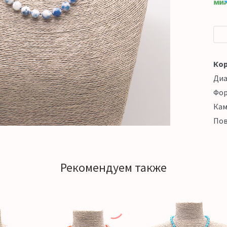
Кор
Ди
Фо
Кам
Пов
Рекомендуем также