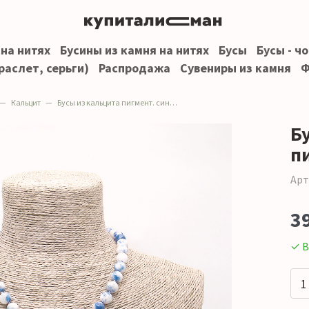
 на нитях
Бусины из камня на нитях
Бусы
Бусы - ч
раслет, серьги)
Распродажа
Сувениры из камня
Ф
Кальцит
Бусы из кальцита пигмент. синий шар
Б
п
Арт
3
✓ В