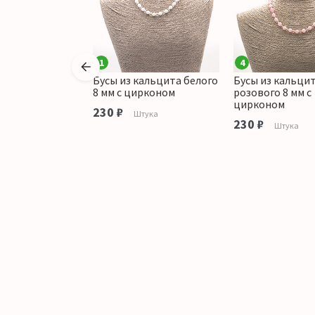
1
4
кальцита
Бусы из кальцита белого
Бусы из кальци
ированного
8 мм с цирконом
розового 8 мм с
с желтым шар
цирконом
230 ₽
Штука
аличии
230 ₽
Штука