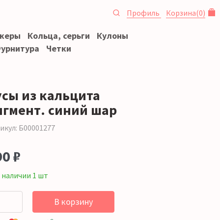
Профиль
Корзина
(
0
)
океры
Кольца, серьги
Кулоны
урнитура
Четки
усы из кальцита
игмент. синий шар
икул: Б00001277
90 ₽
 наличии 1 шт
В корзину