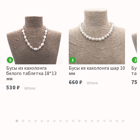
5
3
2
Бусы из кахолонга
Бусы из кахолонга шар 10
Бус
белого таблетка 18*13
мм
таб
мм
660 ₽
750
Штука
530 ₽
Штука
1
2
3
4
5
6
7
8
9
10
11
12
13
14
15
16
17
18