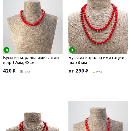
4
3
Бусы из коралла имитации
Бусы из коралла имитации
шар 12мм, 48см
шар 8 мм
420 ₽
от 290 ₽
Штука
Штука