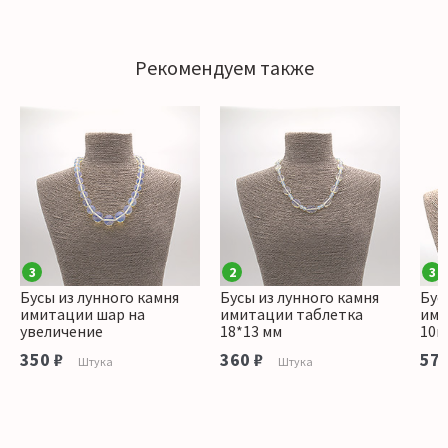
Рекомендуем также
3
2
3
Бусы из лунного камня
Бусы из лунного камня
Бус
имитации шар на
имитации таблетка
ими
увеличение
18*13 мм
10м
350 ₽
360 ₽
570
Штука
Штука