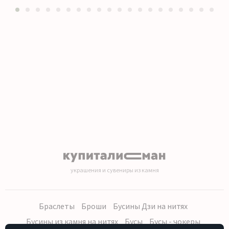
1
2
3
4
5
6
7
8
9
10
11
12
13
14
15
16
17
18
19
20
украшения и сувениры из камня
Браслеты
Броши
Бусины Дзи на нитях
Бусины из камня на нитях
Бусы
Бусы - чокеры