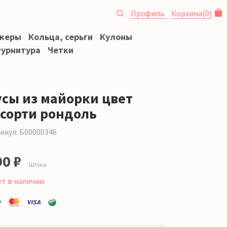
Профиль
Корзина
(
0
)
океры
Кольца, серьги
Кулоны
урнитура
Четки
усы из майорки цвет
ссорти рондоль
икул: Б00000346
90 ₽
Штука
ет в наличии