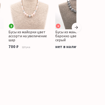
3
×
Бусы из майорки цвет
Бусы из майорки
Б
ассорти на увеличение
барокко цвет темно-
к
шар
серый
н
700 ₽
нет в наличии
Штука