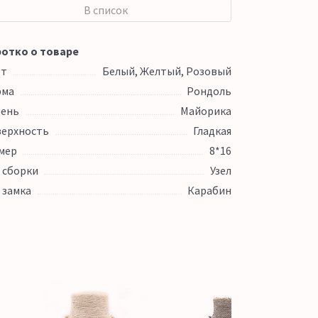
В список
отко о товаре
ет
Белый, Желтый, Розовый
рма
Рондоль
ень
Майорика
ерхность
Гладкая
мер
8*16
 сборки
Узел
 замка
Карабин