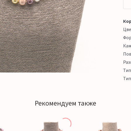
Кор
Цв
Фо
Кам
Пов
Раз
Тип
Тип
Рекомендуем также