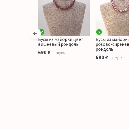
2
2
майорки цвет
Бусы из майорки цвет
Бусы из майорк
розовый
вишневый рондоль
розово-сирене
рондоль
690 ₽
Штука
аличии
690 ₽
Штука