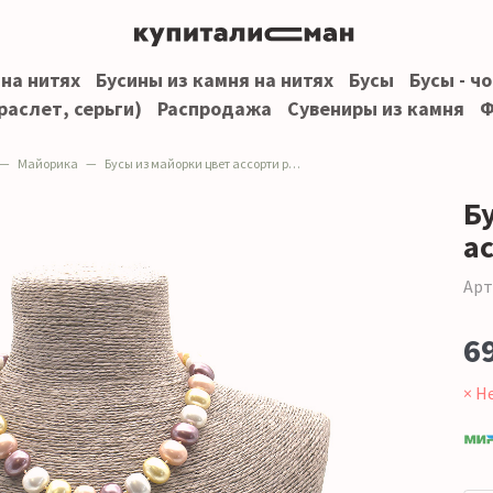
 на нитях
Бусины из камня на нитях
Бусы
Бусы - ч
раслет, серьги)
Распродажа
Сувениры из камня
Ф
Майорика
Бусы из майорки цвет ассорти рондоль
Б
а
Арт
6
× Н