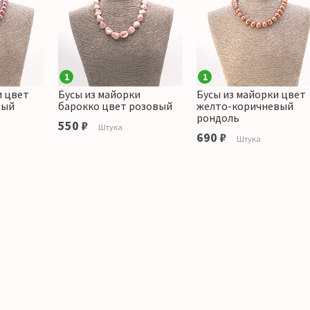
1
1
и цвет
Бусы из майорки
Бусы из майорки цвет
вый
барокко цвет розовый
желто-коричневый
рондоль
550 ₽
Штука
690 ₽
Штука