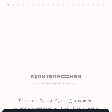
1
2
3
4
5
6
7
8
9
10
11
12
13
14
15
16
17
18
19
20
украшения и сувениры из камня
Браслеты
Броши
Бусины Дзи на нитях
Бусины из камня на нитях
Бусы
Бусы - чокеры