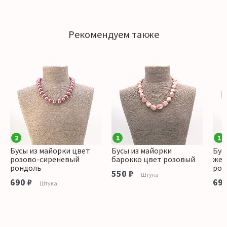
Рекомендуем также
2
1
1
Бусы из майорки цвет
Бусы из майорки
Бус
розово-сиреневый
барокко цвет розовый
жел
рондоль
рон
550 ₽
Штука
690 ₽
690
Штука