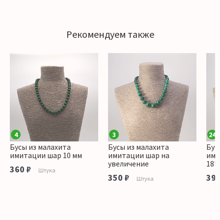
Рекомендуем также
4
3
24
Бусы из малахита
Бусы из малахита
Бус
имитации шар 10 мм
имитации шар на
ими
увеличение
18*
360 ₽
Штука
350 ₽
390
Штука