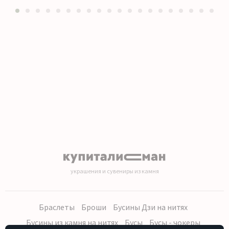
1
2
3
4
5
6
7
8
9
10
11
12
13
14
15
16
17
18
19
20
украшения и сувениры из камня
Браслеты
Броши
Бусины Дзи на нитях
Бусины из камня на нитях
Бусы
Бусы - чокеры