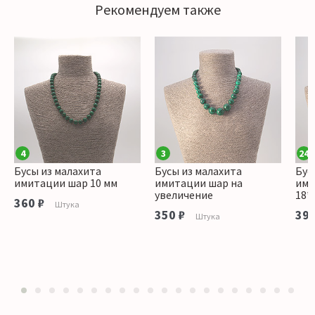
Рекомендуем также
4
3
24
Бусы из малахита
Бусы из малахита
Бус
имитации шар 10 мм
имитации шар на
ими
увеличение
18*
360 ₽
Штука
350 ₽
390
Штука
1
2
3
4
5
6
7
8
9
10
11
12
13
14
15
16
17
18
19
20