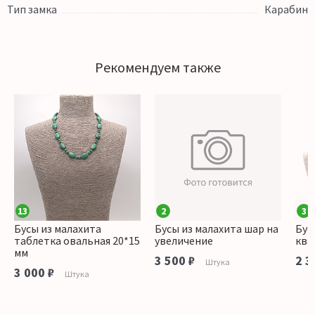
Тип замка
Карабин
Рекомендуем также
13
2
3
Бусы из малахита
Бусы из малахита шар на
Бус
таблетка овальная 20*15
увеличение
ква
мм
3 500 ₽
2 3
Штука
3 000 ₽
Штука