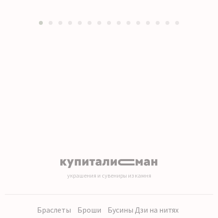
1
2
3
4
5
6
7
8
9
10
11
12
13
14
15
украшения и сувениры из камня
Браслеты
Броши
Бусины Дзи на нитях