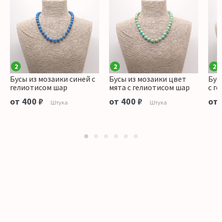
2
2
2
Бусы из мозаики синей с
Бусы из мозаики цвет
Бус
гелиотисом шар
мята с гелиотисом шар
с г
от 400 ₽
от 400 ₽
от 
Штука
Штука
1
2
3
4
5
6