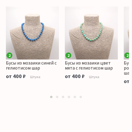
2
2
2
Бусы из мозаики синей с
Бусы из мозаики цвет
Бус
гелиотисом шар
мята с гелиотисом шар
роз
ша
от 400 ₽
от 400 ₽
Штука
Штука
от 
1
2
3
4
5
6