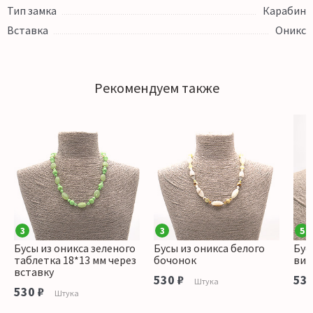
Тип замка
Карабин
Вставка
Оникс
Рекомендуем также
3
3
5
Бусы из оникса зеленого
Бусы из оникса белого
Бус
таблетка 18*13 мм через
бочонок
вит
вставку
530 ₽
530
Штука
530 ₽
Штука