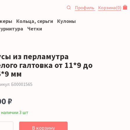
Профиль
Корзина
(
0
)
океры
Кольца, серьги
Кулоны
урнитура
Четки
усы из перламутра
лого галтовка от 11*9 до
6*9 мм
икул: Б00001565
00 ₽
 наличии 3 шт
В корзину