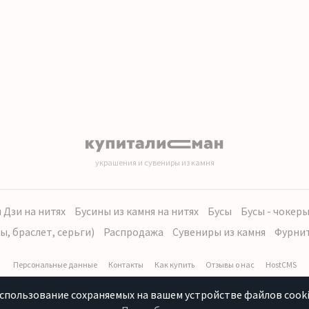
украшения и сувениры из камня
 Дзи на нитях
Бусины из камня на нитях
Бусы
Бусы - чокер
ы, браслет, серьги)
Распродажа
Сувениры из камня
Фурни
Персональные данные
Контакты
Как купить
Отзывы о нас
HostCMS
использование сохраняемых на вашем устройстве файлов cooki