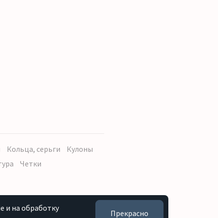
ы
Кольца, серьги
Кулоны
тура
Четки
e и на обработку
Прекрасно