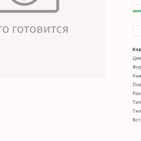
Кор
Цв
Фо
Кам
Пов
Раз
Тип
Тип
Вст