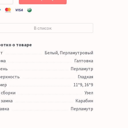
В список
отко о товаре
ет
Белый, Перламутровый
рма
Галтовка
ень
Перламутр
ерхность
Гладкая
мер
11*9, 16*9
 сборки
Узел
 замка
Карабин
авка
Перламутр