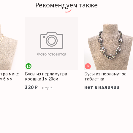
Рекомендуем также
10
×
утра микс
Бусы из перламутра
Бусы из перламутра
м 6 мм
крошки 1м 20см
таблетка
320 ₽
нет в наличии
Штука