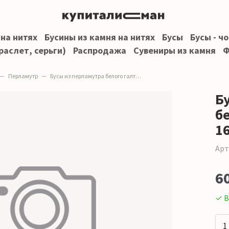
 на нитях
Бусины из камня на нитях
Бусы
Бусы - ч
раслет, серьги)
Распродажа
Сувениры из камня
Ф
Перламутр
Бусы из перламутра белого галтовка от 11*9 до 16*9 мм
Б
бе
1
Арт
6
✓ В