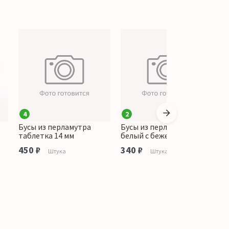
4
2
1
Бусы из перламутра
Бусы из перламутра микс
Б
таблетка 14 мм
белый с бежевым 6 мм
к
450 ₽
340 ₽
3
Штука
Штука