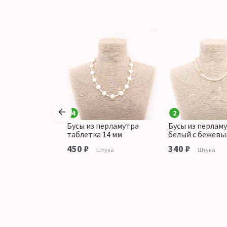
4
2
перламутра
Бусы из перламутра
Бусы из перлам
таблетка 14 мм
белый с бежевы
аличии
450 ₽
340 ₽
Штука
Штука