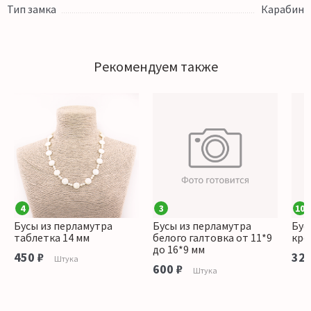
Тип замка
Карабин
Рекомендуем также
4
3
10
Бусы из перламутра
Бусы из перламутра
Бус
таблетка 14 мм
белого галтовка от 11*9
кро
до 16*9 мм
450 ₽
320
Штука
600 ₽
Штука