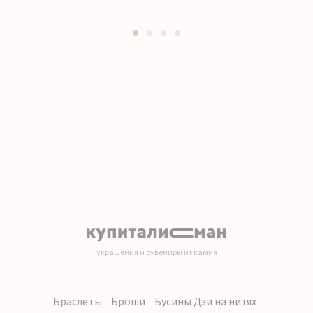
1
2
3
4
украшения и сувениры из камня
Браслеты
Броши
Бусины Дзи на нитях