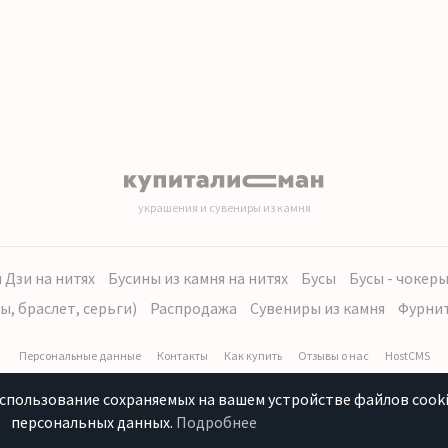
украшения и сувениры из камня
 Дзи на нитях
Бусины из камня на нитях
Бусы
Бусы - чокер
ы, браслет, серьги)
Распродажа
Сувениры из камня
Фурни
Персональные данные
Контакты
Как купить
Отзывы о нас
HostCMS
использование сохраняемых на вашем устройстве файлов cooki
персональных данных.
Подробнее