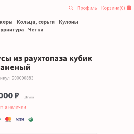
Профиль
Корзина
(
0
)
океры
Кольца, серьги
Кулоны
урнитура
Четки
усы из раухтопаза кубик
раненый
икул: Б00000883
000 ₽
Штука
ет в наличии