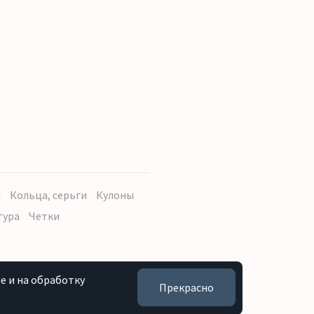
ы
Кольца, серьги
Кулоны
тура
Четки
e и на обработку
Прекрасно