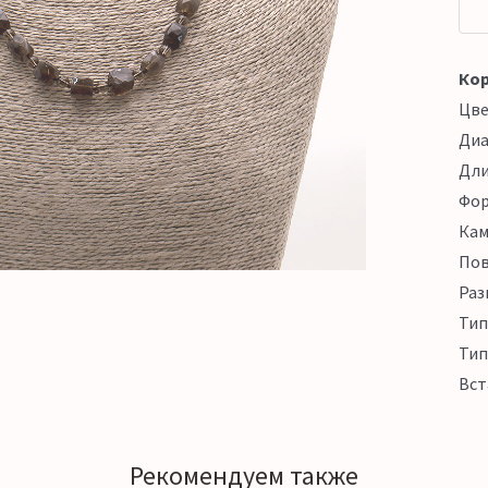
Кор
Цв
Ди
Дл
Фо
Кам
Пов
Раз
Тип
Тип
Вст
Рекомендуем также