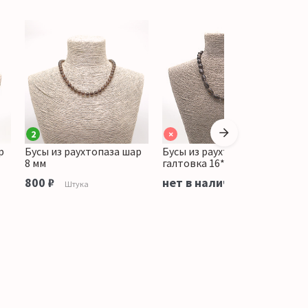
2
×
р
Бусы из раухтопаза шар
Бусы из раухтопаза
Б
8 мм
галтовка 16*11 мм
п
800 ₽
нет в наличии
н
Штука