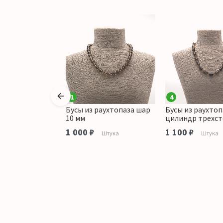
1
4
раухтопаза
Бусы из раухтопаза шар
Бусы из раухтоп
рань 8 мм
10 мм
цилиндр трехс
аличии
1 000 ₽
1 100 ₽
Штука
Штука