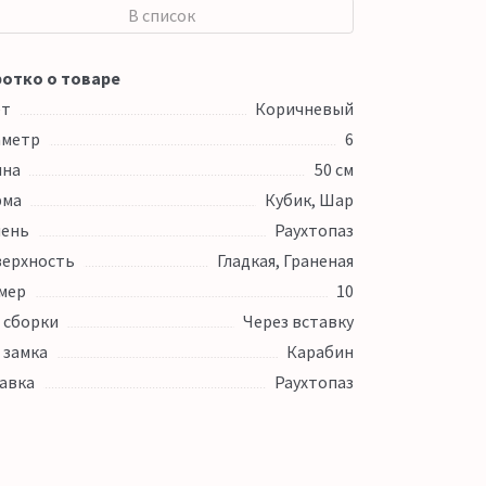
В список
отко о товаре
ет
Коричневый
аметр
6
ина
50 см
рма
Кубик, Шар
ень
Раухтопаз
ерхность
Гладкая, Граненая
мер
10
 сборки
Через вставку
 замка
Карабин
авка
Раухтопаз