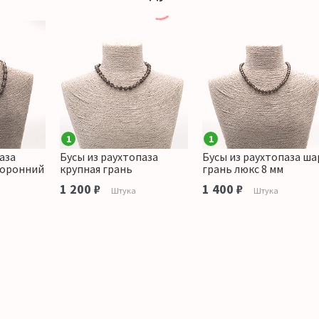
1
1
аза
Бусы из раухтопаза
Бусы из раухтопаза ша
торонний
крупная грань
грань люкс 8 мм
1 200 ₽
1 400 ₽
Штука
Штука