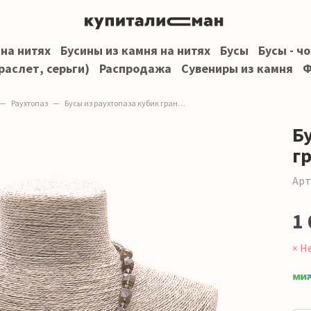
 на нитях
Бусины из камня на нитях
Бусы
Бусы - ч
раслет, серьги)
Распродажа
Сувениры из камня
Ф
Раухтопаз
Бусы из раухтопаза кубик граненый
Б
г
Арт
1 
× Н