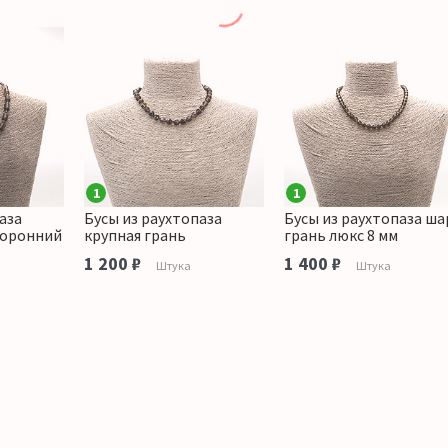
1
1
аза
Бусы из раухтопаза
Бусы из раухтопаза ша
торонний
крупная грань
грань люкс 8 мм
1 200 ₽
1 400 ₽
Штука
Штука