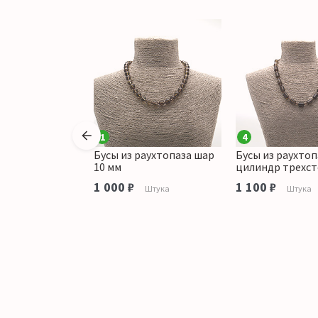
1
4
раухтопаза
Бусы из раухтопаза шар
Бусы из раухтоп
рань 8 мм
10 мм
цилиндр трехс
аличии
1 000 ₽
1 100 ₽
Штука
Штука