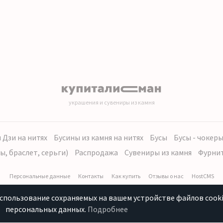
украшения и сувениры из камня
 Дзи на нитях
Бусины из камня на нитях
Бусы
Бусы - чокер
ы, браслет, серьги)
Распродажа
Сувениры из камня
Фурни
Персональные данные
Контакты
Как купить
Отзывы о нас
HostCMS
использование сохраняемых на вашем устройстве файлов cooki
персональных данных.
Подробнее