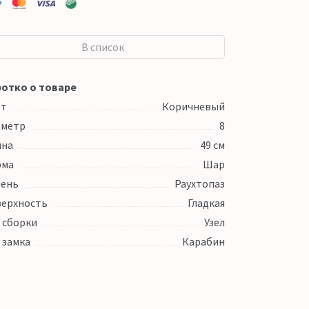
В список
отко о товаре
ет
Коричневый
аметр
8
ина
49 см
рма
Шар
ень
Раухтопаз
ерхность
Гладкая
 сборки
Узел
 замка
Карабин