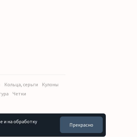
ы
Кольца, серьги
Кулоны
тура
Четки
e и на обработку
Прекрасно