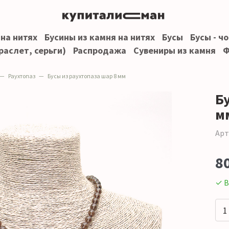
 на нитях
Бусины из камня на нитях
Бусы
Бусы - ч
раслет, серьги)
Распродажа
Сувениры из камня
Ф
Раухтопаз
Бусы из раухтопаза шар 8 мм
Б
м
Арт
8
✓ В