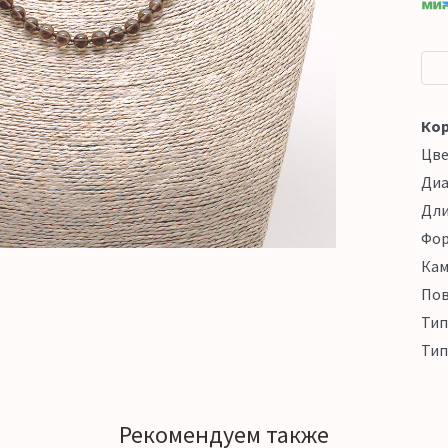
Кор
Цв
Ди
Дл
Фо
Кам
Пов
Тип
Тип
Рекомендуем также