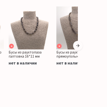
×
×
р
Бусы из раухтопаза
Бусы из раухтопаза
Б
галтовка 16*11 мм
прямоугольник грань
к
нет в наличии
нет в наличии
н