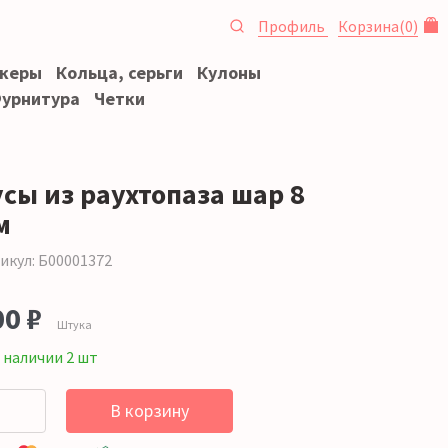
Профиль
Корзина
(
0
)
океры
Кольца, серьги
Кулоны
урнитура
Четки
усы из раухтопаза шар 8
м
икул: Б00001372
00 ₽
Штука
 наличии 2 шт
В корзину