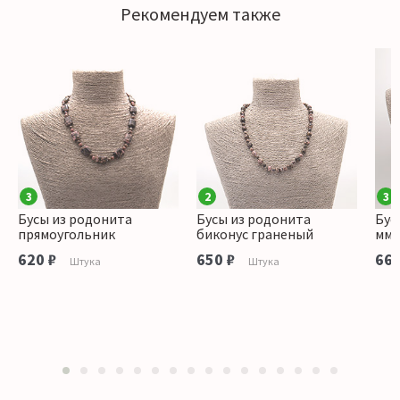
Рекомендуем также
3
2
3
Бусы из родонита
Бусы из родонита
Бус
прямоугольник
биконус граненый
мм
620 ₽
650 ₽
660
Штука
Штука
1
2
3
4
5
6
7
8
9
10
11
12
13
14
15
16