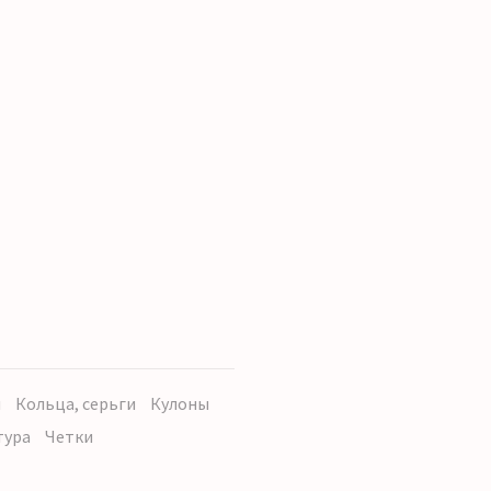
ы
Кольца, серьги
Кулоны
тура
Четки