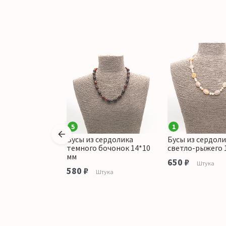
5
1
сердолика
Бусы из сердолика
Бусы из сердол
капля грань
темного бочонок 14*10
светло-рыжего 
мм
650 ₽
Штука
580 ₽
тука
Штука