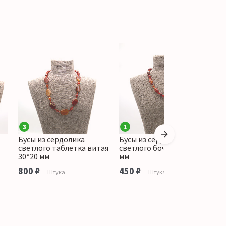
3
1
Бусы из сердолика
Бусы из сердолика
Б
светлого таблетка витая
светлого бочата 20*12
т
30*20 мм
мм
п
800 ₽
450 ₽
7
Штука
Штука