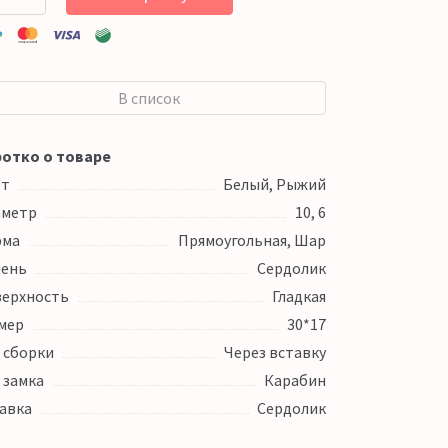
В список
отко о товаре
ет
Белый, Рыжий
аметр
10, 6
рма
Прямоугольная, Шар
ень
Сердолик
ерхность
Гладкая
мер
30*17
 сборки
Через вставку
 замка
Карабин
авка
Сердолик