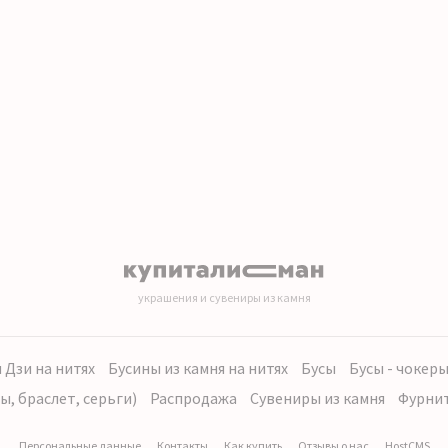
украшения и сувениры из камня
 Дзи на нитях
Бусины из камня на нитях
Бусы
Бусы - чокер
ы, браслет, серьги)
Распродажа
Сувениры из камня
Фурни
Персональные данные
Контакты
Как купить
Отзывы о нас
HostCMS