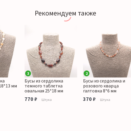
Рекомендуем также
3
2
ика
Бусы из сердолика
Бусы из сердолика и
18*13 мм
темного таблетка
розового кварца
овальная 25*18 мм
галтовка 8*6 мм
770 ₽
370 ₽
Штука
Штука