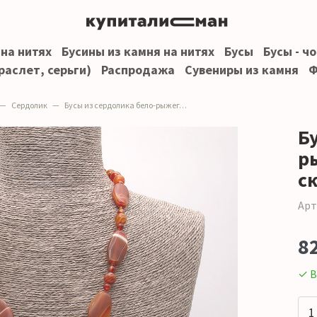
 на нитях
Бусины из камня на нитях
Бусы
Бусы - ч
раслет, серьги)
Распродажа
Сувениры из камня
Ф
Сердолик
Бусы из сердолика бело-рыжего таблетка скошенная
Б
р
с
Арт
8
✓ В