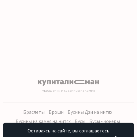
украшения и сувениры из камня
Браслеты
Броши
Бусины Дзи на нитях
Бусины из камня на нитях
Бусы
Бусы - чокеры
Кольца, серьги
Кулоны
Наборы (бусы, браслет, серьги)
Оставаясь на сайте, вы соглашаетесь