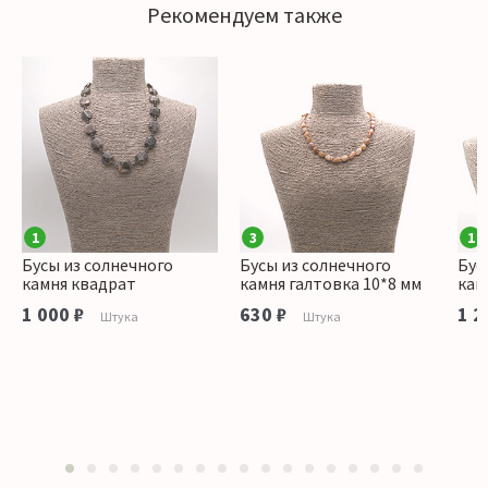
Рекомендуем также
1
3
1
Бусы из солнечного
Бусы из солнечного
Бус
камня квадрат
камня галтовка 10*8 мм
кам
1 000 ₽
630 ₽
1 2
Штука
Штука
1
2
3
4
5
6
7
8
9
10
11
12
13
14
15
16
17