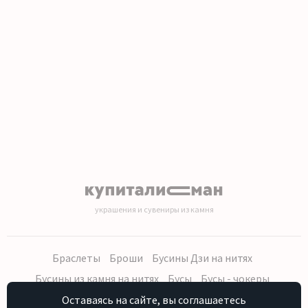
1
2
3
4
5
6
7
8
9
украшения и сувениры из камня
Браслеты
Броши
Бусины Дзи на нитях
Бусины из камня на нитях
Бусы
Бусы - чокеры
Кольца, серьги
Кулоны
Наборы (бусы, браслет, серьги)
Оставаясь на сайте, вы соглашаетесь