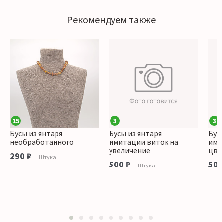
Рекомендуем также
15
3
3
Бусы из янтаря
Бусы из янтаря
Бус
необработанного
имитации виток на
ими
увеличение
цве
290 ₽
Штука
500 ₽
500
Штука