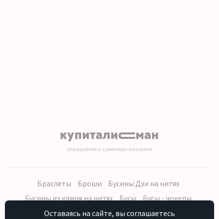
1
2
3
4
5
6
7
8
9
украшения и сувениры из камня
Браслеты
Броши
Бусины Дзи на нитях
Бусины из камня на нитях
Бусы
Бусы - чокеры
Кольца, серьги
Кулоны
Наборы (бусы, браслет, серьги)
Оставаясь на сайте, вы соглашаетесь