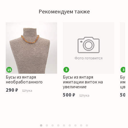
Рекомендуем также
15
3
3
Бусы из янтаря
Бусы из янтаря
Бус
необработанного
имитации виток на
ими
увеличение
цве
290 ₽
Штука
500 ₽
500
Штука