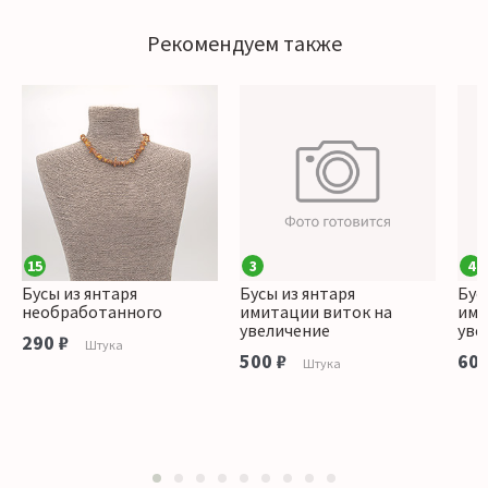
Рекомендуем также
15
3
4
Бусы из янтаря
Бусы из янтаря
Бус
необработанного
имитации виток на
ими
увеличение
уве
290 ₽
Штука
500 ₽
600
Штука