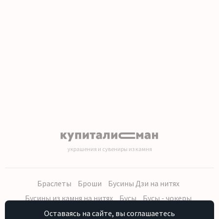
1
2
3
4
5
6
7
8
9
украшения и сувениры из камня
Браслеты
Броши
Бусины Дзи на нитях
Бусины из камня на нитях
Бусы
Бусы - чокеры
Кольца, серьги
Кулоны
Наборы (бусы, браслет, серьги)
Оставаясь на сайте, вы соглашаетесь