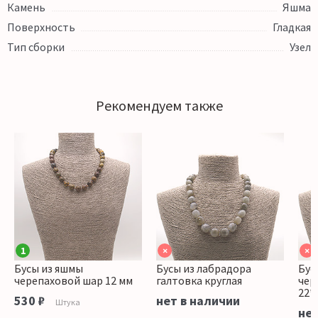
Камень
Яшма
Поверхность
Гладкая
Тип сборки
Узел
Рекомендуем также
1
×
×
Бусы из яшмы
Бусы из лабрадора
Бус
черепаховой шар 12 мм
галтовка круглая
чер
22*
530 ₽
нет в наличии
Штука
нет