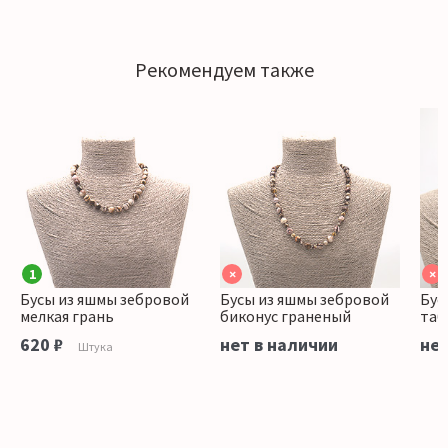
Рекомендуем также
1
×
×
Бусы из яшмы зебровой
Бусы из яшмы зебровой
Бус
мелкая грань
биконус граненый
таб
620 ₽
нет в наличии
нет
Штука