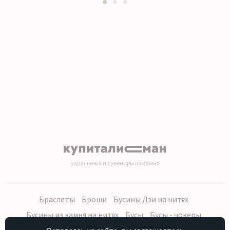
1
2
3
украшения и сувениры из камня
Браслеты
Броши
Бусины Дзи на нитях
Бусины из камня на нитях
Бусы
Бусы - чокеры
Кольца, серьги
Кулоны
Наборы (бусы, браслет, серьги)