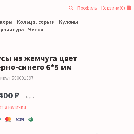
Профиль
Корзина
(
0
)
океры
Кольца, серьги
Кулоны
урнитура
Четки
усы из жемчуга цвет
ерно-синего 6*5 мм
икул: Б00001397
400 ₽
Штука
ет в наличии