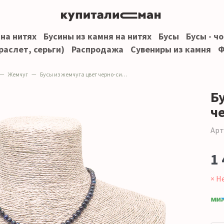
 на нитях
Бусины из камня на нитях
Бусы
Бусы - ч
раслет, серьги)
Распродажа
Сувениры из камня
Ф
Жемчуг
Бусы из жемчуга цвет черно-синего 6*5 мм
Б
ч
Арт
1 
× Н