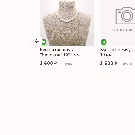
4
4
жемчуга белый
Бусы из жемчуга
Бусы из жемчуга
7*5 мм
"бочонок" 10*8 мм
10 мм
аличии
1 600 ₽
1 600 ₽
Штука
Штука