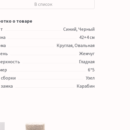
В список
отко о товаре
ет
Синий, Черный
ина
42+4 см
рма
Круглая, Овальная
ень
Жемчуг
ерхность
Гладкая
мер
6*5
 сборки
Узел
 замка
Карабин