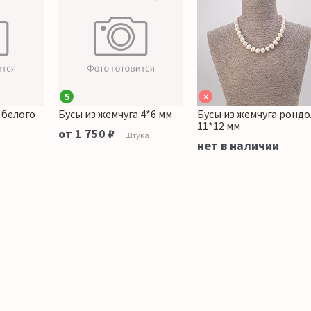
5
×
 белого
Бусы из жемчуга 4*6 мм
Бусы из жемчуга ронд
11*12 мм
от 1 750 ₽
Штука
нет в наличии