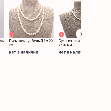
×
×
оль
Бусы жемчуг белый 1м.20
Бусы из жемчуга "овал"
Б
см
7*10 мм
к
8
нет в наличии
нет в наличии
н