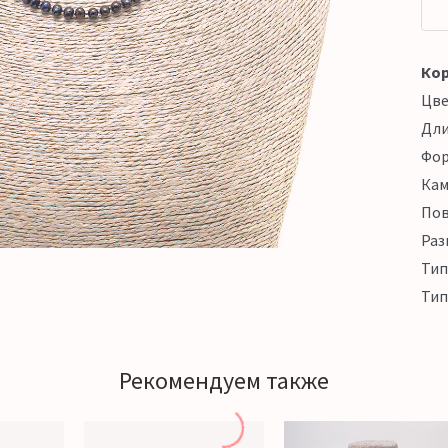
Кор
Цв
Дл
Фо
Кам
Пов
Раз
Тип
Тип
Рекомендуем также