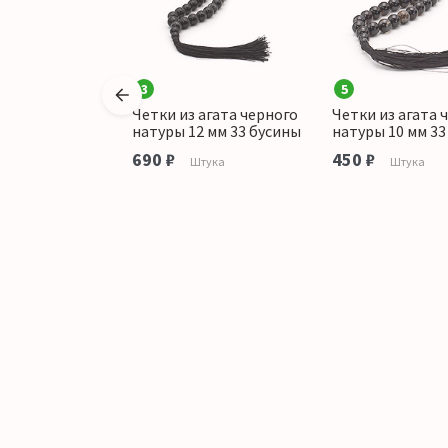
3
5
 агата цвет
Четки из агата черного
Четки из агата 
12 мм 33 бусины
натуры 12 мм 33 бусины
натуры 10 мм 33
аличии
690 ₽
450 ₽
Штука
Штука