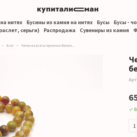
 на нитях
Бусины из камня на нитях
Бусы
Бусы - ч
раслет, серьги)
Распродажа
Сувениры из камня
Ф
Агат
Четки из агата горчично-белого 33 бусины
Че
б
Арт
6
✓ В