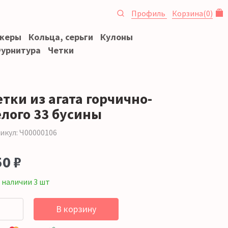
Профиль
Корзина
(
0
)
океры
Кольца, серьги
Кулоны
урнитура
Четки
тки из агата горчично-
елого 33 бусины
икул: Ч00000106
50 ₽
 наличии 3 шт
В корзину