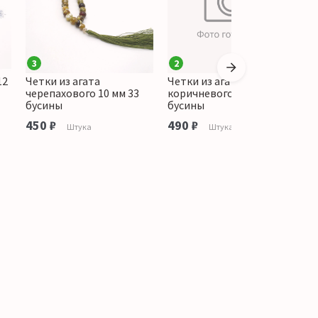
3
2
12
Четки из агата
Четки из агата серо-
Ч
черепахового 10 мм 33
коричневого 10 мм 33
3
бусины
бусины
о
450 ₽
490 ₽
Штука
Штука