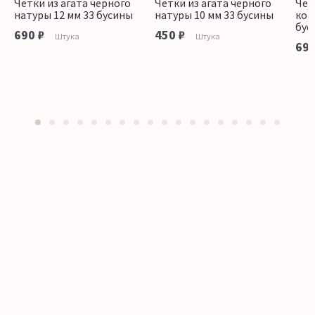
Четки из агата черного
Четки из агата черного
Чет
натуры 12 мм 33 бусины
натуры 10 мм 33 бусины
кор
бус
690 ₽
450 ₽
Штука
Штука
690
1
2
3
4
5
6
7
8
9
10
11
12
13
14
15
16
17
18