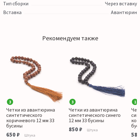
Тип сборки
Через вставку
Вставка
Авантюрин
Рекомендуем также
3
3
1
Четки из авантюрина
Четки из авантюрина
Чет
синтетического
синтетического синего
син
коричневого 12 мм 33
12 мм 33 бусины
кор
бусины
бус
850 ₽
Штука
650 ₽
580
Штука