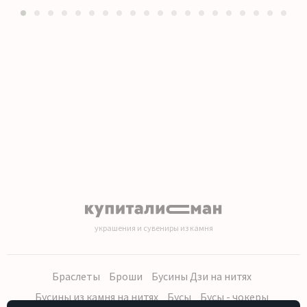
1
2
3
4
5
6
7
8
9
10
11
12
13
14
15
16
17
18
19
20
украшения и сувениры из камня
Браслеты
Броши
Бусины Дзи на нитях
Бусины из камня на нитях
Бусы
Бусы - чокеры