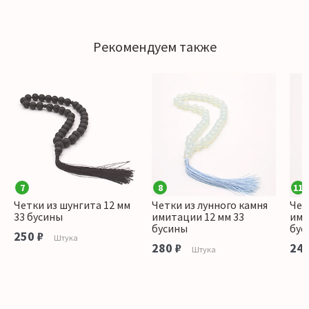
Рекомендуем также
7
8
11
Четки из шунгита 12 мм
Четки из лунного камня
Чет
33 бусины
имитации 12 мм 33
ими
бусины
бус
250 ₽
Штука
280 ₽
240
Штука