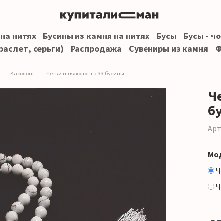
 на нитях
Бусины из камня на нитях
Бусы
Бусы - ч
раслет, серьги)
Распродажа
Сувениры из камня
Ф
Кахолонг
Четки из кахолонга 33 бусины
Ч
б
Арт
Мо
Ч
Ч