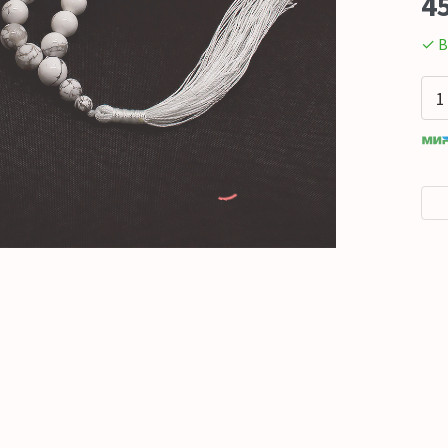
4
✓ В