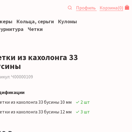
Профиль
Корзина
(
0
)
океры
Кольца, серьги
Кулоны
урнитура
Четки
етки из кахолонга 33
усины
икул: Ч00000109
дификации
етки из кахолонга 33 бусины 10 мм
✓ 2 шт
етки из кахолонга 33 бусины 12 мм
✓ 3 шт