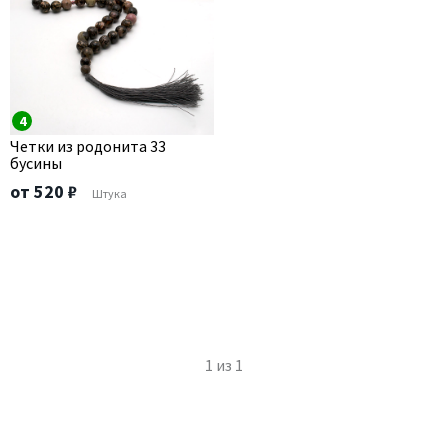
4
Четки из родонита 33
бусины
от 520 ₽
Штука
1
из
1