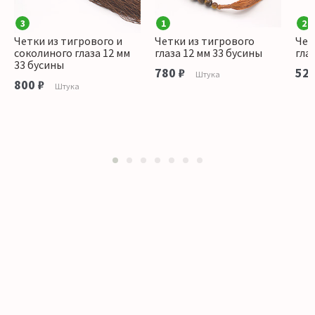
3
1
2
Четки из тигрового и
Четки из тигрового
Чет
соколиного глаза 12 мм
глаза 12 мм 33 бусины
гла
33 бусины
780 ₽
520
Штука
800 ₽
Штука
1
2
3
4
5
6
7