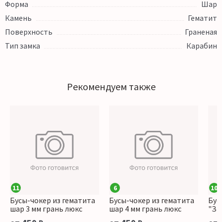
Форма
Шар
Камень
Гематит
Поверхность
Граненая
Тип замка
Карабин
Рекомендуем также
11
6
10
Бусы-чокер из гематита
Бусы-чокер из гематита
Бус
шар 3 мм грань люкс
шар 4 мм грань люкс
"Зв