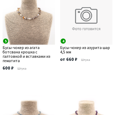
5
4
Бусы-чокер из агата
Бусы-чокер из азурита шар
ботсвана крошка с
4,5 мм
галтовкой и вставками из
от 660 ₽
Штука
гематита
600 ₽
Штука