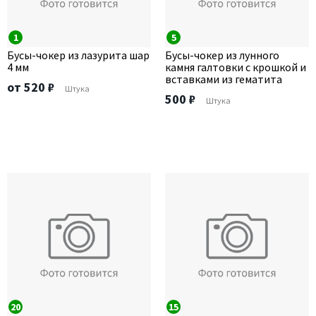
1
5
Бусы-чокер из лазурита шар
Бусы-чокер из лунного
4 мм
камня галтовки с крошкой и
вставками из гематита
от 520 ₽
Штука
500 ₽
Штука
20
15