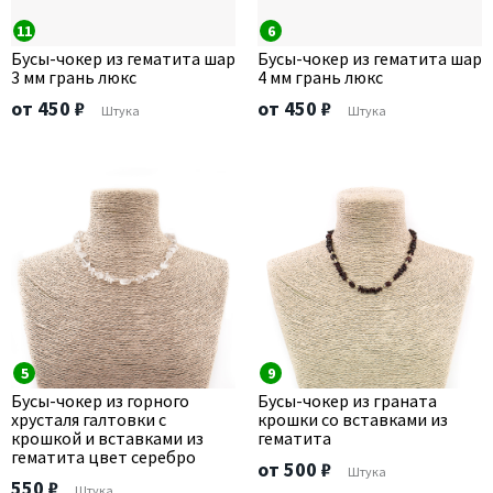
11
6
Бусы-чокер из гематита шар
Бусы-чокер из гематита шар
3 мм грань люкс
4 мм грань люкс
от 450 ₽
от 450 ₽
Штука
Штука
5
9
Бусы-чокер из горного
Бусы-чокер из граната
хрусталя галтовки с
крошки со вставками из
крошкой и вставками из
гематита
гематита цвет серебро
от 500 ₽
Штука
550 ₽
Штука