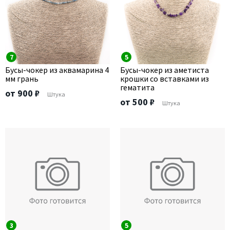
7
5
Бусы-чокер из аквамарина 4
Бусы-чокер из аметиста
мм грань
крошки со вставками из
гематита
от 900 ₽
Штука
от 500 ₽
Штука
3
5