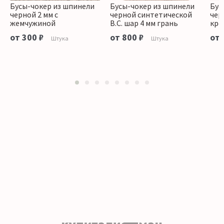
Бусы-чокер из шпинели
Бусы-чокер из шпинели
Бус
черной 2 мм с
черной синтетической
чер
жемчужиной
В.С. шар 4 мм грань
кре
от 300 ₽
от 800 ₽
от 
Штука
Штука
1
2
3
4
5
6
7
8