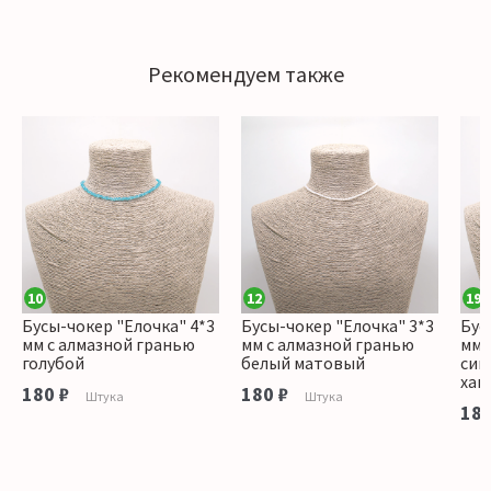
Рекомендуем также
10
12
19
Бусы-чокер "Елочка" 4*3
Бусы-чокер "Елочка" 3*3
Бус
мм с алмазной гранью
мм с алмазной гранью
мм 
голубой
белый матовый
син
хам
180 ₽
180 ₽
Штука
Штука
180