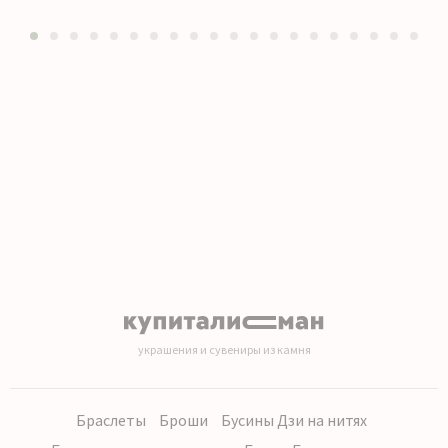
1
2
3
4
5
6
7
8
9
10
11
12
13
14
15
16
17
18
19
20
украшения и сувениры из камня
Браслеты
Броши
Бусины Дзи на нитях