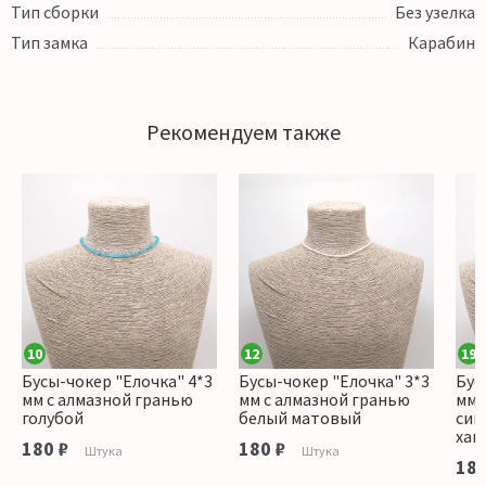
Тип сборки
Без узелка
Тип замка
Карабин
Рекомендуем также
10
12
19
Бусы-чокер "Елочка" 4*3
Бусы-чокер "Елочка" 3*3
Бус
мм с алмазной гранью
мм с алмазной гранью
мм 
голубой
белый матовый
син
хам
180 ₽
180 ₽
Штука
Штука
180