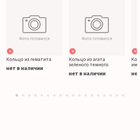
×
×
×
Кольцо из гематита
Кольцо из агата
Кол
зеленого темного
ими
нет в наличии
нет в наличии
нет
1
2
3
4
5
6
7
8
9
10
11
12
13
14
15
16
17
18