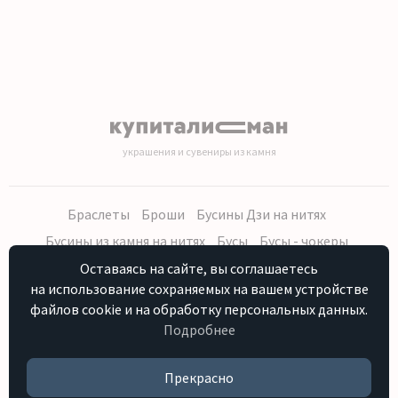
украшения и сувениры из камня
Браслеты
Броши
Бусины Дзи на нитях
Бусины из камня на нитях
Бусы
Бусы - чокеры
Кольца, серьги
Кулоны
Наборы (бусы, браслет, серьги)
Оставаясь на сайте, вы соглашаетесь
на использование сохраняемых на вашем устройстве
Распродажа
Сувениры из камня
Фурнитура
Четки
файлов cookie и на обработку персональных данных.
Подробнее
Персональные данные
Контакты
Как купить
Отзывы о нас
HostCMS
Прекрасно